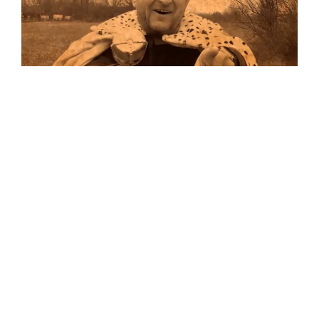
Musik
Auf allen Plattformen…
…und auf Vinyl!