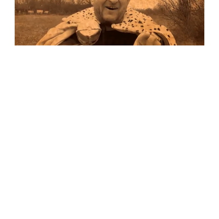
Musik
Auf allen Plattformen…
…und auf Vinyl!