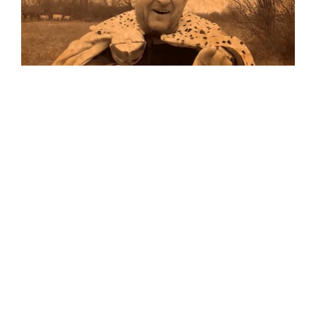
Musik
Auf allen Plattformen…
…und auf Vinyl!