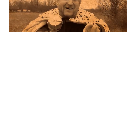
Musik
Auf allen Plattformen…
…und auf Vinyl!