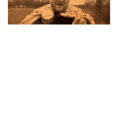
Musik
Auf allen Plattformen…
…und auf Vinyl!