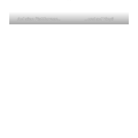
Auf allen Plattformen…
…und auf Vinyl!
KONTAKT
Claas Triebel