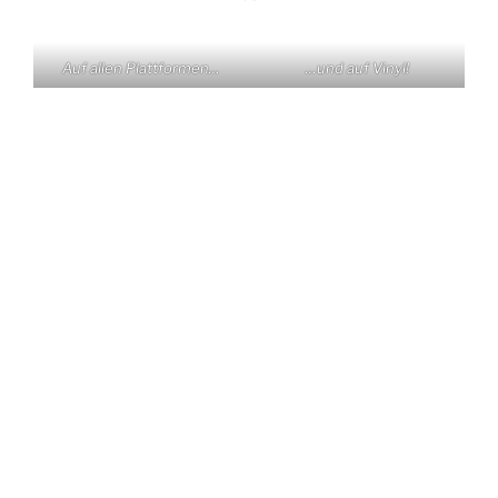
Auf allen Plattformen…
…und auf Vinyl!
KONTAKT
Claas Triebel