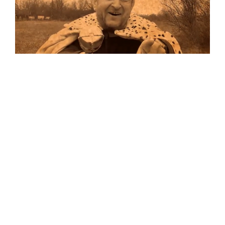
Musik
Auf allen Plattformen…
…und auf Vinyl!