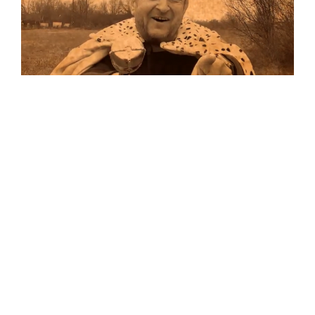
Musik
Auf allen Plattformen…
…und auf Vinyl!