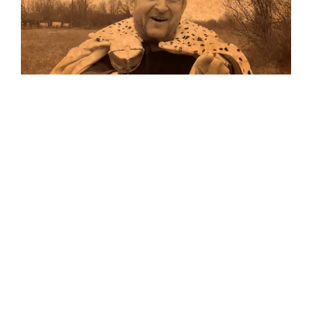
Musik
Auf allen Plattformen…
…und auf Vinyl!