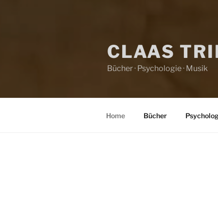
CLAAS TR
Bücher · Psychologie · Musik
Home
Bücher
Psycholog
HOME