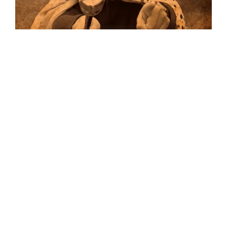
Musik
Auf allen Plattformen…
…und auf Vinyl!