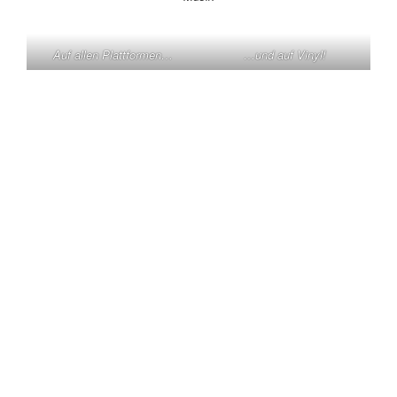
Auf allen Plattformen…
…und auf Vinyl!
KONTAKT
Claas Triebel