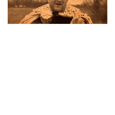
Musik
Auf allen Plattformen…
…und auf Vinyl!