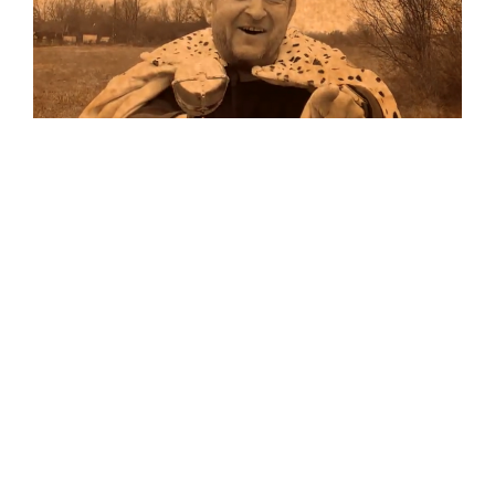
Musik
Auf allen Plattformen…
…und auf Vinyl!