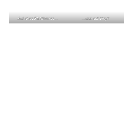
Auf allen Plattformen…
…und auf Vinyl!
KONTAKT
Claas Triebel