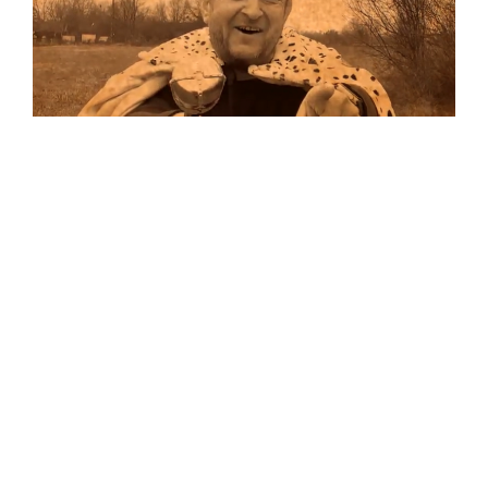
Musik
Auf allen Plattformen…
…und auf Vinyl!