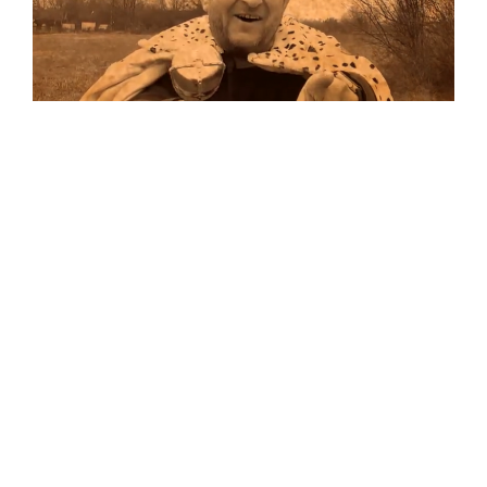
Musik
Auf allen Plattformen…
…und auf Vinyl!