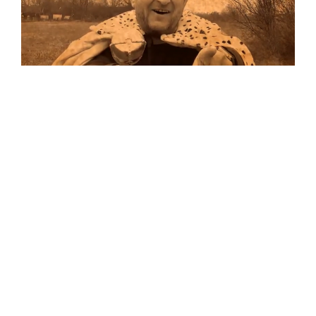
Musik
Auf allen Plattformen…
…und auf Vinyl!