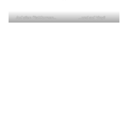
Auf allen Plattformen…
…und auf Vinyl!
KONTAKT
Claas Triebel