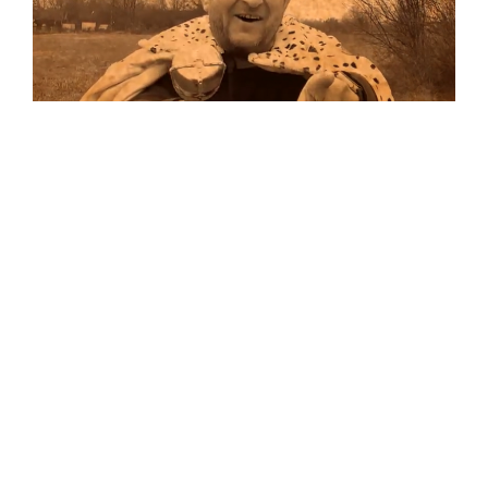
Musik
Auf allen Plattformen…
…und auf Vinyl!