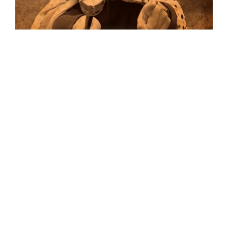
Musik
Auf allen Plattformen…
…und auf Vinyl!