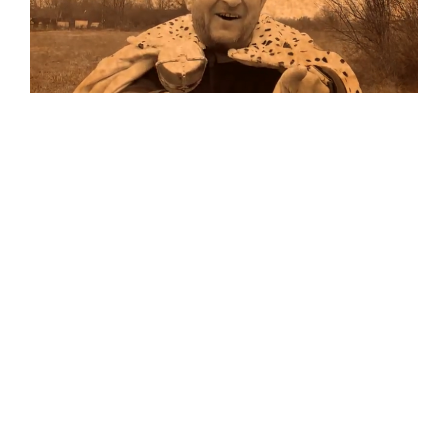
Musik
Auf allen Plattformen…
…und auf Vinyl!