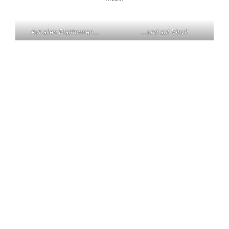
Auf allen Plattformen…
…und auf Vinyl!
KONTAKT
Claas Triebel