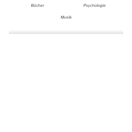
Bücher
Psychologie
Musik
Auf allen Plattformen…
…und auf Vinyl!
KONTAKT