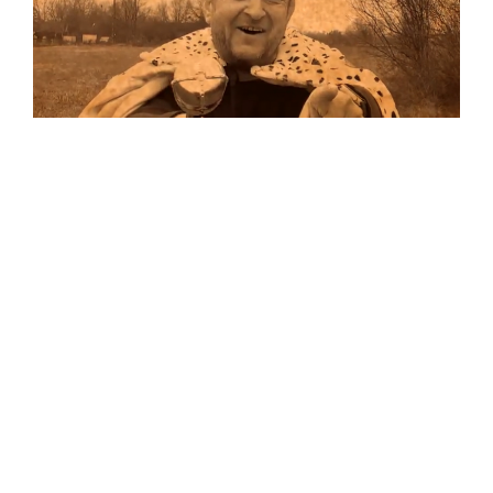
Musik
Auf allen Plattformen…
…und auf Vinyl!