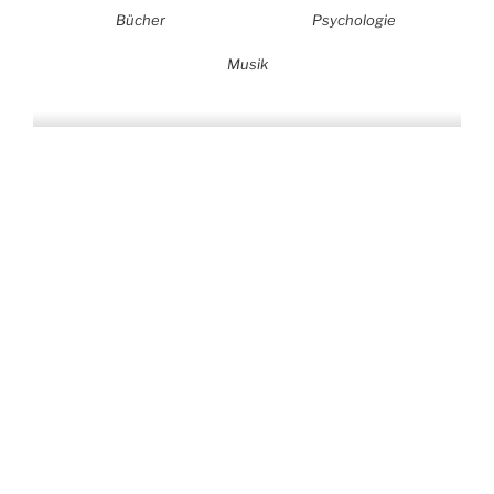
Bücher
Psychologie
Musik
Auf allen Plattformen…
…und auf Vinyl!
KONTAKT