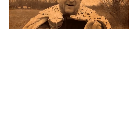
Musik
Auf allen Plattformen…
…und auf Vinyl!