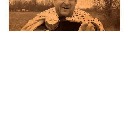
Musik
Auf allen Plattformen…
…und auf Vinyl!