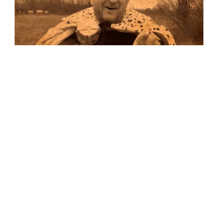
Musik
Auf allen Plattformen…
…und auf Vinyl!