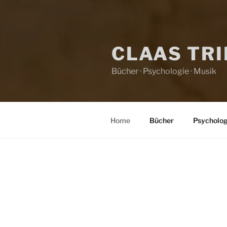
CLAAS TR
Bücher · Psychologie · Musik
Home
Bücher
Psycholog
HOME