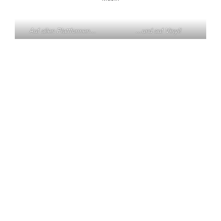
Auf allen Plattformen…
…und auf Vinyl!
KONTAKT
Claas Triebel