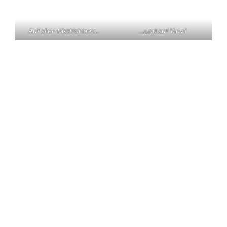
Auf allen Plattformen…
…und auf Vinyl!
KONTAKT
Claas Triebel