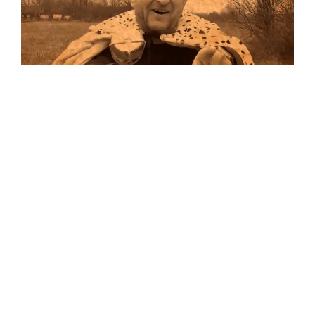
Musik
Auf allen Plattformen…
…und auf Vinyl!