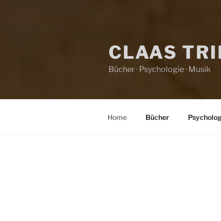
CLAAS TR
Bücher · Psychologie · Musik
Home
Bücher
Psycholog
HOME