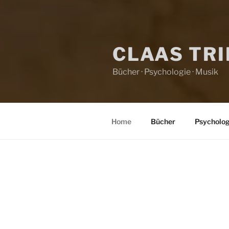
CLAAS TR
Bücher · Psychologie · Musik
Home
Bücher
Psycholog
HOME