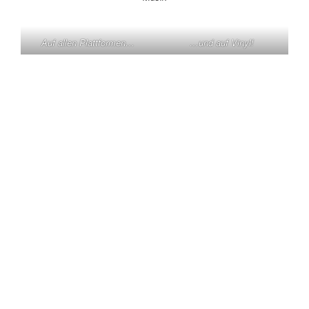
Auf allen Plattformen…
…und auf Vinyl!
KONTAKT
Claas Triebel