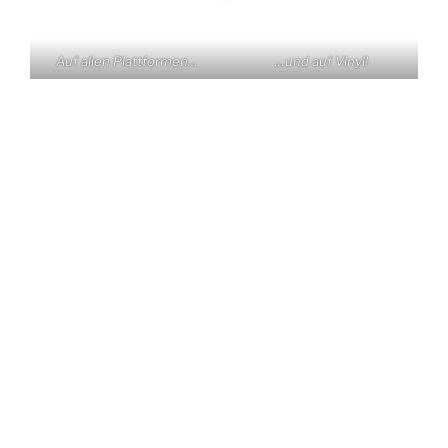
Auf allen Plattformen…
…und auf Vinyl!
KONTAKT
Claas Triebel