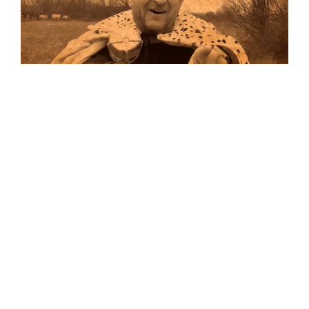
Musik
Auf allen Plattformen…
…und auf Vinyl!