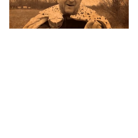
Musik
Auf allen Plattformen…
…und auf Vinyl!