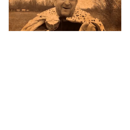
Musik
Auf allen Plattformen…
…und auf Vinyl!