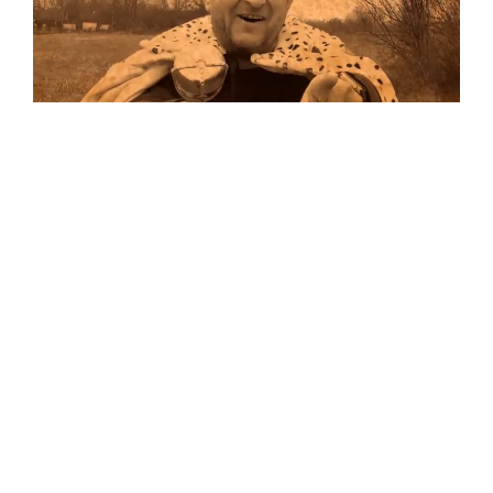
Musik
Auf allen Plattformen…
…und auf Vinyl!