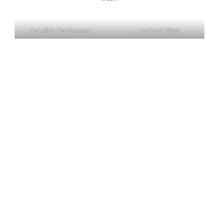
Auf allen Plattformen…
…und auf Vinyl!
KONTAKT
Claas Triebel