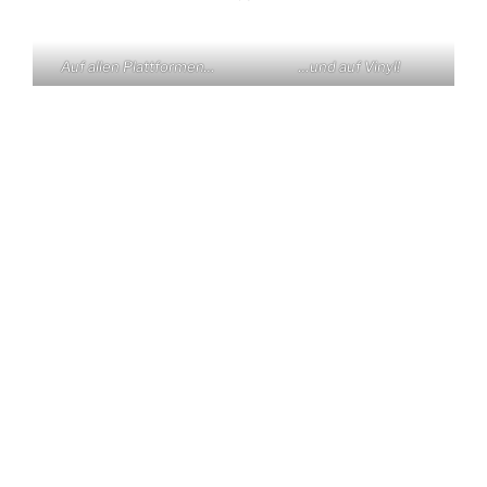
Auf allen Plattformen…
…und auf Vinyl!
KONTAKT
Claas Triebel