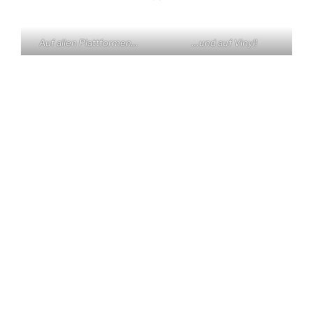
Auf allen Plattformen…
…und auf Vinyl!
KONTAKT
Claas Triebel