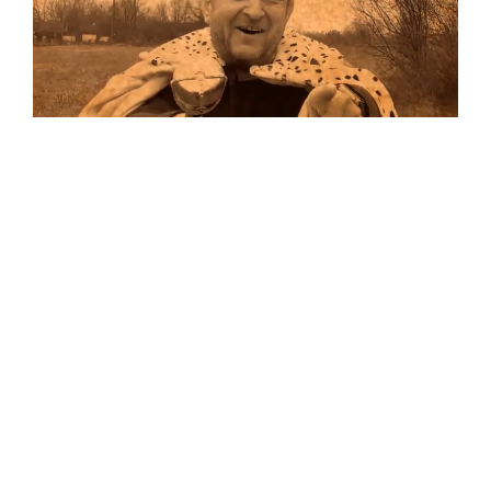
Musik
Auf allen Plattformen…
…und auf Vinyl!