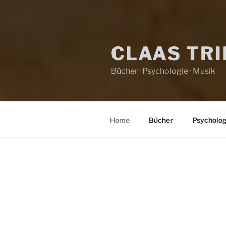
CLAAS TR
Bücher · Psychologie · Musik
Home
Bücher
Psycholog
HOME