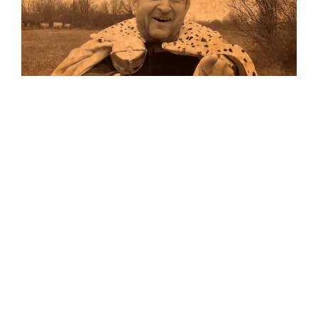
Musik
Auf allen Plattformen…
…und auf Vinyl!