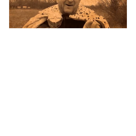
Musik
Auf allen Plattformen…
…und auf Vinyl!