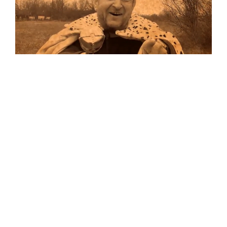
Musik
Auf allen Plattformen…
…und auf Vinyl!